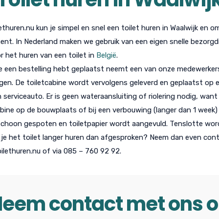
lethuren.nu kun je simpel en snel een toilet huren in Waalwijk en 
nt. In Nederland maken we gebruik van een eigen snelle bezorgdie
or het huren van een toilet in
België
.
e een bestelling hebt geplaatst neemt een van onze medewerker
gen. De toiletcabine wordt vervolgens geleverd en geplaatst op ee
n serviceauto. Er is geen wateraansluiting of riolering nodig, want
abine op de bouwplaats of bij een verbouwing (langer dan 1 week)
choon gespoten en toiletpapier wordt aangevuld. Tenslotte wor
l je het toilet langer huren dan afgesproken? Neem dan even con
ilethuren.nu of via 085 – 760 92 92.
eem contact met ons 