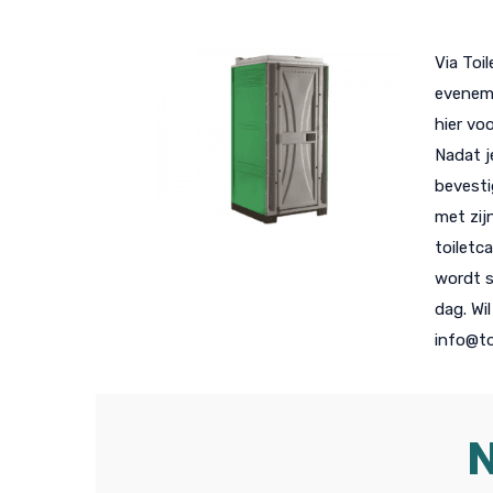
Via Toi
eveneme
hier vo
Nadat j
bevesti
met zij
toiletc
wordt s
dag. Wi
info@to
N