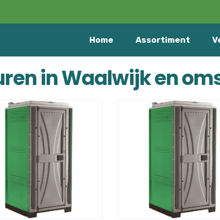
Home
Assortiment
V
huren in Waalwijk en om