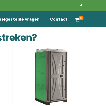
0
eelgestelde vragen
Contact
streken?