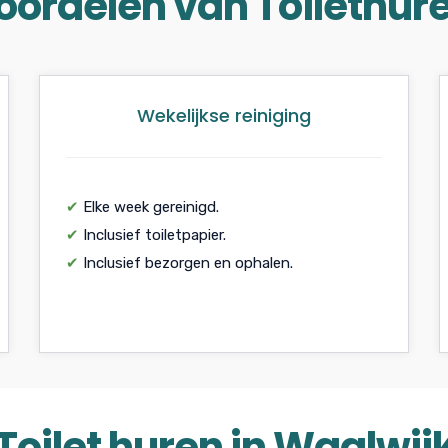
oordelen van Toilethur
Wekelijkse reiniging
✔
Elke week gereinigd.
✔
Inclusief toiletpapier.
✔
Inclusief bezorgen en ophalen.
Toilet huren in Waalwij