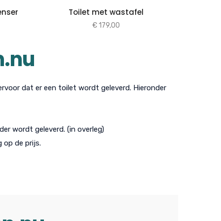
enser
Toilet met wastafel
€
179,00
n.nu
ervoor dat er een toilet wordt geleverd. Hieronder
er wordt geleverd. (in overleg)
 op de prijs.