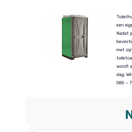
Toileth
een eig
Nadat j
bevesti
met zij
toiletc
wordt s
dag. Wi
085 – 7
N