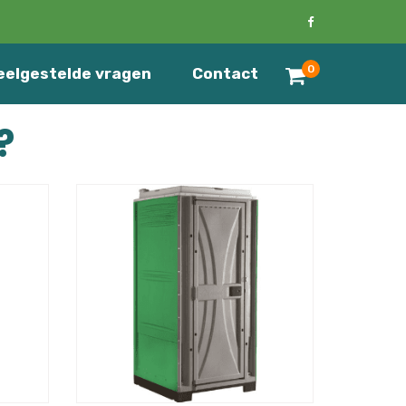
0
eelgestelde vragen
Contact
?