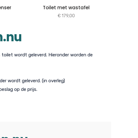
enser
Toilet met wastafel
€
179,00
n.nu
n toilet wordt geleverd. Hieronder worden de
er wordt geleverd. (in overleg)
eslag op de prijs.