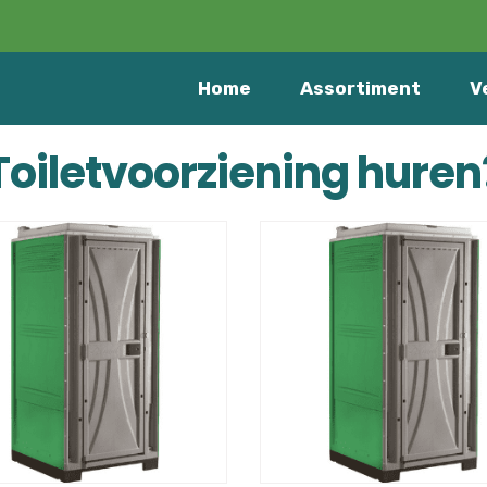
Home
Assortiment
V
Toiletvoorziening huren